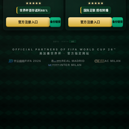
★★★★★
★★★★★
世界杯首存返利68%
国际足联 授权转播
官方注册入口
官方注册入口
备份链接
备份链接
直播平台 ：58261·me
访问
OFFICIAL PARTNERS OF FIFA WORLD CUP 26™
美加墨世界杯 · 官方指定网站
FIFA 2026
REAL MADRID
AC MILAN
INTER MILAN