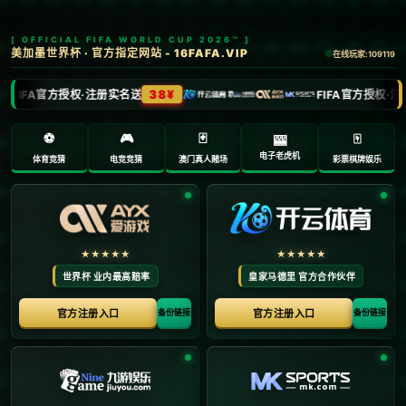
[ OFFICIAL FIFA WORLD CUP 2026™ ]
美加墨世界杯 · 官方指定网站 - 16FAFA.VIP
在线玩家:
109119
38¥
FIFA官方授权·注册实名送
FIFA官方授权·注
⚽️
🎮
🃏
🀄️
🎰
电子老虎机
体育竞猜
电竞竞猜
澳门真人赌场
彩票棋牌娱乐
★★★★★
★★★★★
世界杯 业内最高赔率
皇家马德里 官方合作伙伴
官方注册入口
官方注册入口
备份链接
备份链接